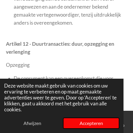
aangewezen en aan de ondernemer bekend
gemaakte vertegenwoordiger, tenzij uitdrukkelijk
anders is overeengekomen.
Artikel 12 - Duurtransacties: duur, opzegging en
verlenging
Opzegging
De consument kan een overeenkomst die voor
Deze website maakt gebruik van cookies om uw
onbepaalde tijd is aangegaan en die strekt tot het
ervaring te verbeteren en op maat gemaakte
geregeld afleveren van producten (elektriciteit
advertenties weer te geven. Door op ‘Accepteren’ te
daaronder begrepen) of diensten, te allen tijde
klikken, gaat u akkoord met het gebruik van alle
cookies.
opzeggen met inachtneming van daartoe
overeengekomen opzeggingsregels en een
Afwijzen
Accepteren
E-mailadres
Telefoonnummer
Instagram
WhatsApp
opzegtermijn van ten hoogste één maand.