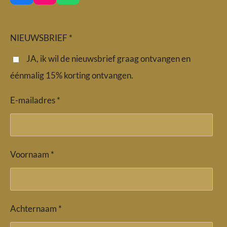
a
n
h
c
s
a
e
t
t
b
a
s
NIEUWSBRIEF *
o
g
A
o
r
p
JA, ik wil de nieuwsbrief graag ontvangen en
k
a
p
éénmalig 15% korting ontvangen.
m
E-mailadres *
Voornaam *
Achternaam *