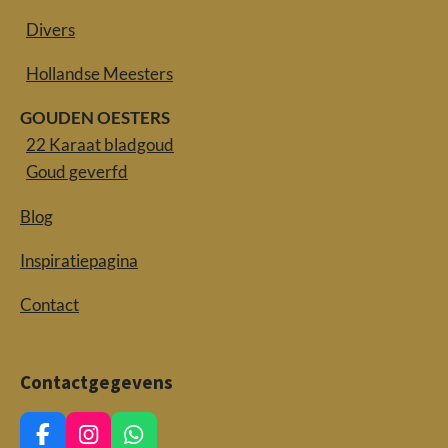
Divers
Hollandse Meesters
GOUDEN OESTERS
22 Karaat bladgoud
Goud geverfd
Blog
Inspiratiepagina
Contact
Contactgegevens
F
I
W