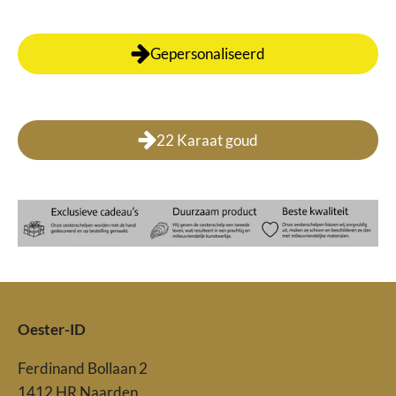
Gepersonaliseerd
22 Karaat goud
Oester-ID
Ferdinand Bollaan 2
1412 HR Naarden