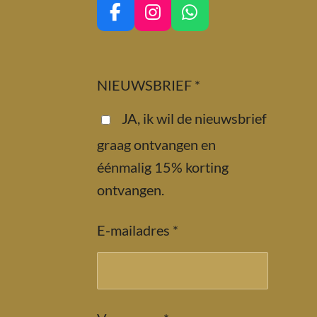
F
I
W
a
n
h
c
s
a
e
t
t
NIEUWSBRIEF *
b
a
s
o
g
A
JA, ik wil de nieuwsbrief
o
r
p
k
a
p
graag ontvangen en
m
éénmalig 15% korting
ontvangen.
E-mailadres *