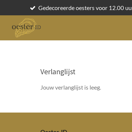
Ga
Gedecoreerde oesters voor 12.00 uu
direct
naar
de
hoofdinhoud
Verlanglijst
Jouw verlanglijst is leeg.