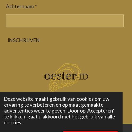
Achternaam *
INSCHRIJVEN
Deze website maakt gebruik van cookies om uw
ervaring te verbeteren en op maat gemaakte
Oester-ID is een handelsmerk van id-entity
advertenties weer te geven. Door op ‘Accepteren’
te klikken, gaat u akkoord met het gebruik van alle
cookies.