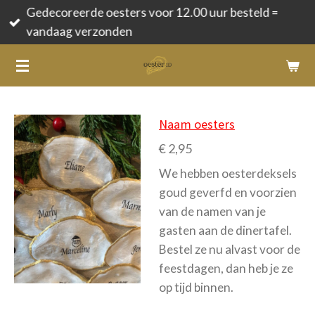
Gedecoreerde oesters voor 12.00 uur besteld =
Ga
vandaag verzonden
direct
naar
de
hoofdinhoud
Naam oesters
€ 2,95
We hebben oesterdeksels
goud geverfd en voorzien
van de namen van je
gasten aan de dinertafel.
Bestel ze nu alvast voor de
feestdagen, dan heb je ze
op tijd binnen.