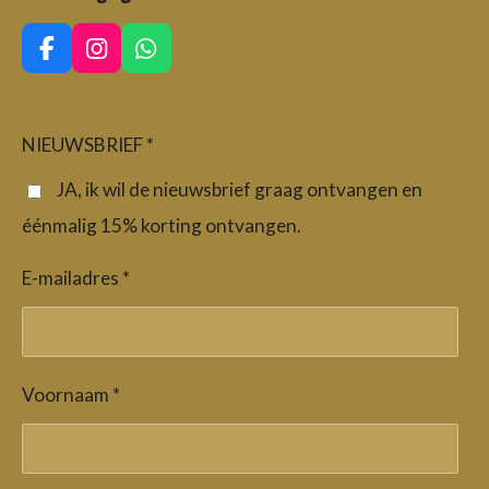
F
I
W
a
n
h
c
s
a
e
t
t
b
a
s
NIEUWSBRIEF *
o
g
A
o
r
p
JA, ik wil de nieuwsbrief graag ontvangen en
k
a
p
éénmalig 15% korting ontvangen.
m
E-mailadres *
Voornaam *