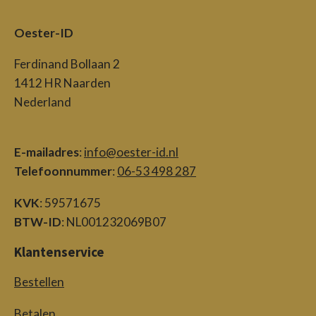
Oester-ID
Ferdinand Bollaan 2
1412 HR Naarden
Nederland
E-mailadres
:
info@oester-id.nl
Telefoonnummer
:
06-53 498 287
KVK
: 59571675
BTW-ID
: NL001232069B07
Klantenservice
Bestellen
Betalen