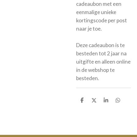
cadeaubon met een
eenmalige unieke
kortingscode per post
naar je toe.
Deze cadeaubon is te
besteden tot 2 jaar na
uitgifte en alleen online
in de webshop te
besteden.
D
D
S
D
e
e
h
e
l
e
a
l
e
l
r
e
n
e
n