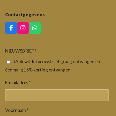
Contactgegevens
F
I
W
a
n
h
c
s
a
e
t
t
b
a
s
NIEUWSBRIEF *
o
g
A
o
r
p
JA, ik wil de nieuwsbrief graag ontvangen en
k
a
p
éénmalig 15% korting ontvangen.
m
E-mailadres *
Voornaam *