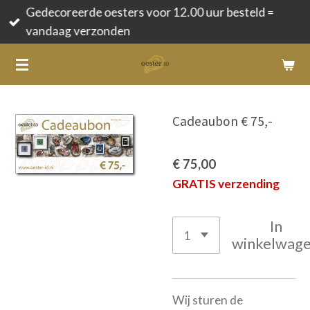
Gedecoreerde oesters voor 12.00 uur besteld =
Ga
vandaag verzonden
direct
naar
de
hoofdinhoud
Cadeaubon € 75,-
€ 75,00
GRATIS verzending
In
winkelwag
Wij sturen de