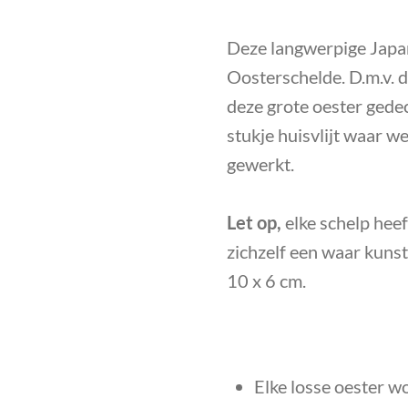
Deze langwerpige Japa
Oosterschelde. D.m.v.
deze grote oester gede
stukje huisvlijt waar w
gewerkt.
Let op,
elke schelp heef
zichzelf een waar kunst
10 x 6 cm.
Elke losse oester wo