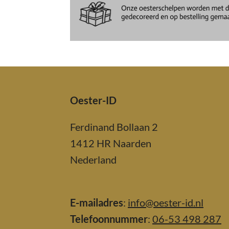
Oester-ID
Ferdinand Bollaan 2
1412 HR Naarden
Nederland
E-mailadres
:
info@oester-id.nl
Telefoonnummer
:
06-53 498 287