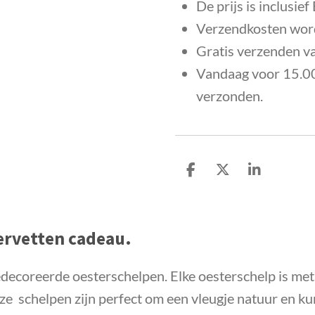
De prijs is inclusie
Verzendkosten word
Gratis verzenden v
Vandaag voor 15.00
verzonden.
D
D
S
e
e
h
l
e
a
e
l
r
 servetten cadeau.
n
e
decoreerde oesterschelpen. Elke oesterschelp is met 
e schelpen zijn perfect om een vleugje natuur en kuns