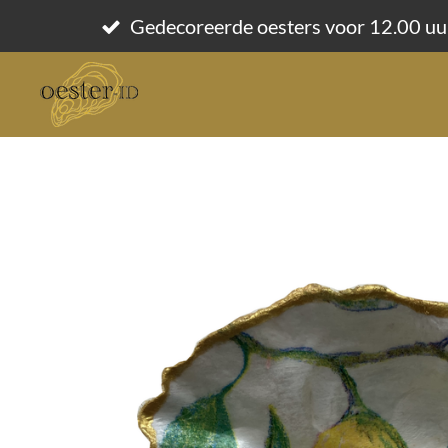
Ga
Gedecoreerde oesters voor 12.00 uu
direct
naar
de
hoofdinhoud