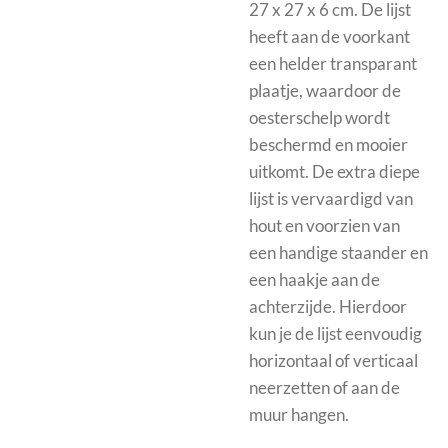
27 x 27 x 6 cm. De lijst
heeft aan de voorkant
een helder transparant
plaatje, waardoor de
oesterschelp wordt
beschermd en mooier
uitkomt.
De extra diepe
lijst is vervaardigd van
hout en voorzien van
een handige staander en
een haakje aan de
achterzijde. Hierdoor
kun je de lijst eenvoudig
horizontaal of verticaal
neerzetten of aan de
muur hangen.