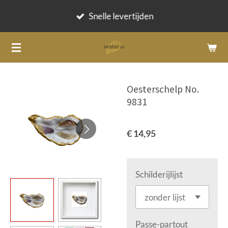
Ga
Snelle levertijden
direct
naar
de
hoofdinhoud
Oesterschelp No.
9831
€ 14,95
Schilderijlijst
Passe-partout