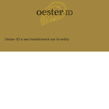
Oester-ID is een handelsmerk van id-entity