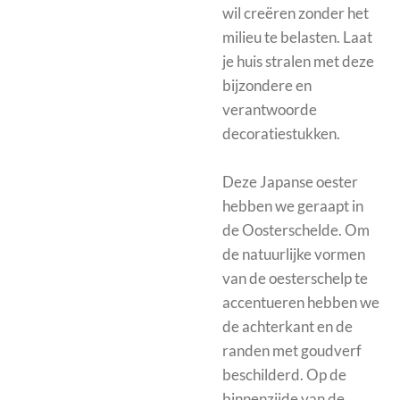
wil creëren zonder het
milieu te belasten. Laat
je huis stralen met deze
bijzondere en
verantwoorde
decoratiestukken.
Deze Japanse oester
hebben we geraapt in
de Oosterschelde. Om
de natuurlijke vormen
van de oesterschelp te
accentueren hebben we
de achterkant en de
randen met goudverf
beschilderd. Op de
binnenzijde van de