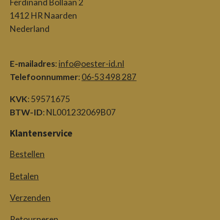
Ferdinand Bollaan 2
1412 HR Naarden
Nederland
E-mailadres
:
info@oester-id.nl
Telefoonnummer
:
06-53 498 287
KVK
: 59571675
BTW-ID
: NL001232069B07
Klantenservice
Bestellen
Betalen
Verzenden
Retourneren