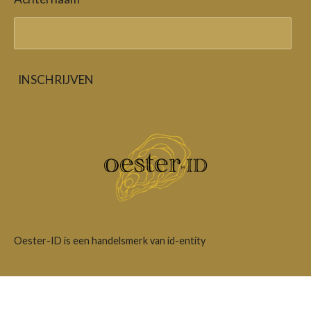
INSCHRIJVEN
Oester-ID is een handelsmerk van id-entity