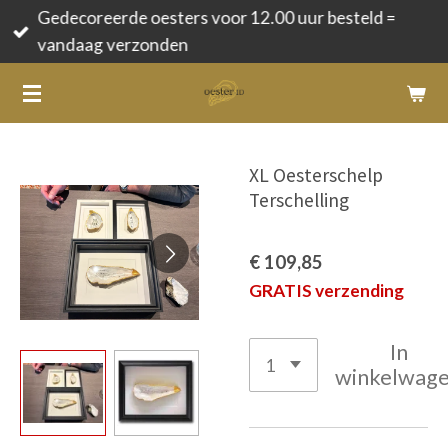
Gedecoreerde oesters voor 12.00 uur besteld =
Ga
vandaag verzonden
direct
naar
de
hoofdinhoud
XL Oesterschelp
Terschelling
€ 109,85
GRATIS verzending
In
winkelwag