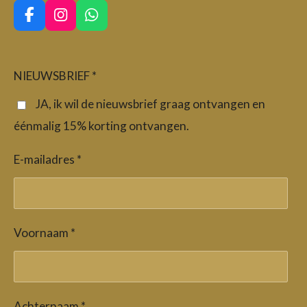
F
I
W
a
n
h
c
s
a
e
t
t
b
a
s
NIEUWSBRIEF *
o
g
A
o
r
p
JA, ik wil de nieuwsbrief graag ontvangen en
k
a
p
éénmalig 15% korting ontvangen.
m
E-mailadres *
Voornaam *
Achternaam *