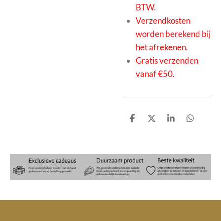
BTW.
Verzendkosten
worden berekend bij
het afrekenen.
Gratis verzenden
vanaf €50.
D
D
S
D
e
e
h
e
l
e
a
l
e
l
r
e
n
e
n