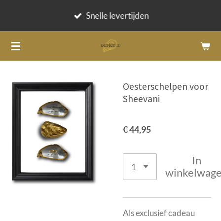
Ga
Snelle levertijden
direct
naar
de
hoofdinhoud
Oesterschelpen voor
Sheevani
€ 44,95
In
winkelwag
Als exclusief cadeau