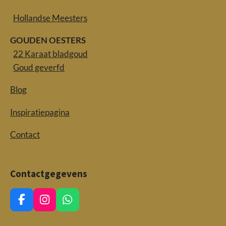
Hollandse Meesters
GOUDEN OESTERS
22 Karaat bladgoud
Goud geverfd
Blog
Inspiratiepagina
Contact
Contactgegevens
F
I
W
a
n
h
c
s
a