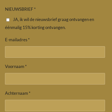
e
t
t
b
a
s
NIEUWSBRIEF *
o
g
A
o
r
p
JA, ik wil de nieuwsbrief graag ontvangen en
k
a
p
éénmalig 15% korting ontvangen.
m
E-mailadres *
Voornaam *
Achternaam *