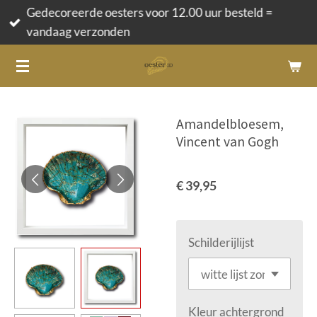
Gedecoreerde oesters voor 12.00 uur besteld =
Ga
vandaag verzonden
direct
naar
de
hoofdinhoud
Amandelbloesem,
Vincent van Gogh
€ 39,95
Schilderijlijst
Kleur achtergrond