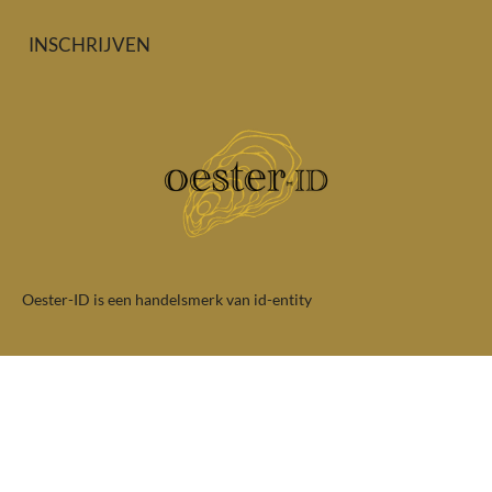
INSCHRIJVEN
Oester-ID is een handelsmerk van id-entity