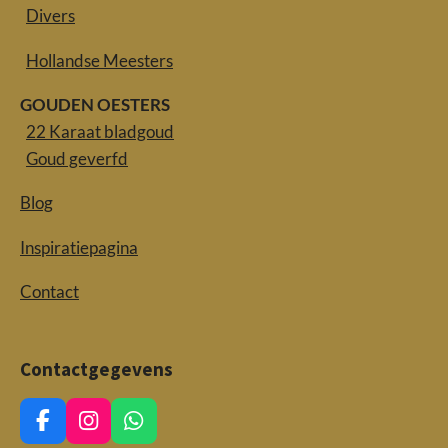
Divers
Hollandse Meesters
GOUDEN OESTERS
22 Karaat bladgoud
Goud geverfd
Blog
Inspiratiepagina
Contact
Contactgegevens
F
I
W