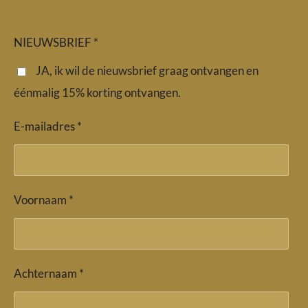
a
n
h
c
s
a
e
t
t
b
a
s
NIEUWSBRIEF *
o
g
A
o
r
p
JA, ik wil de nieuwsbrief graag ontvangen en
k
a
p
éénmalig 15% korting ontvangen.
m
E-mailadres *
Voornaam *
Achternaam *