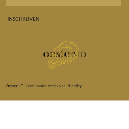
INSCHRIJVEN
Oester-ID is een handelsmerk van id-entity