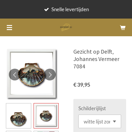
Ga
Snelle levertijden
direct
naar
de
hoofdinhoud
Gezicht op Delft,
Johannes Vermeer
7084
€ 39,95
Schilderijlijst