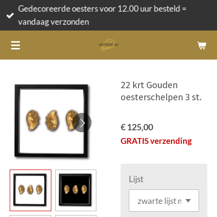
Gedecoreerde oesters voor 12.00 uur besteld =
Ga
vandaag verzonden
direct
naar
de
hoofdinhoud
22 krt Gouden
oesterschelpen 3 st.
€ 125,00
GRATIS verzending
Lijst