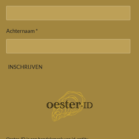
Achternaam *
INSCHRIJVEN
Oester-ID is een handelsmerk van id-entity