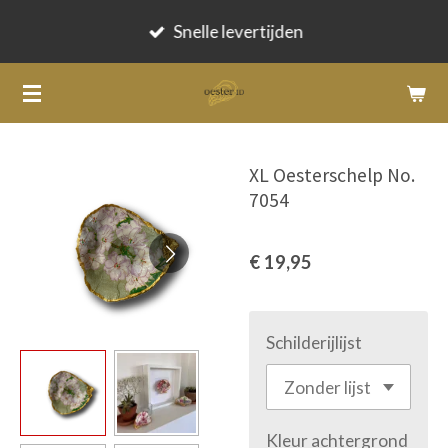
Ga
Snelle levertijden
direct
naar
de
hoofdinhoud
XL Oesterschelp No.
7054
€ 19,95
Schilderijlijst
Kleur achtergrond