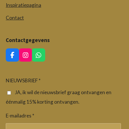
Inspiratiepagina
Contact
Contactgegevens
F
I
W
a
n
h
c
s
a
e
t
t
b
a
s
NIEUWSBRIEF *
o
g
A
o
r
p
JA, ik wil de nieuwsbrief graag ontvangen en
k
a
p
éénmalig 15% korting ontvangen.
m
E-mailadres *