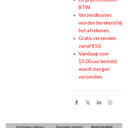
BTW.
Verzendkosten
worden berekend bij
het afrekenen.
Gratis verzenden
vanaf €50.
Vandaag voor
15.00 uur besteld,
wordt morgen
verzonden.
D
D
S
D
e
e
h
e
l
e
a
l
e
l
r
e
n
e
n