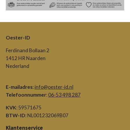
Oester-ID
Ferdinand Bollaan 2
1412 HR Naarden
Nederland
E-mailadres
:
info@oester-id.nl
Telefoonnummer
:
06-53 498 287
KVK
: 59571675
BTW-ID
: NL001232069B07
Klantenservice