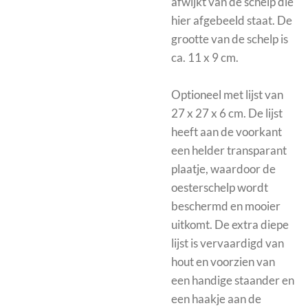
afwijkt van de schelp die
hier afgebeeld staat. De
grootte van de schelp is
ca. 11 x 9 cm.
Optioneel met
lijst van
27 x 27 x 6 cm. De lijst
heeft aan de voorkant
een helder transparant
plaatje, waardoor de
oesterschelp wordt
beschermd en mooier
uitkomt.
De extra diepe
lijst is vervaardigd van
hout en voorzien van
een handige staander en
een haakje aan de