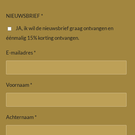
c
s
a
e
t
t
b
a
s
NIEUWSBRIEF *
o
g
A
o
r
p
JA, ik wil de nieuwsbrief graag ontvangen en
k
a
p
éénmalig 15% korting ontvangen.
m
E-mailadres *
Voornaam *
Achternaam *