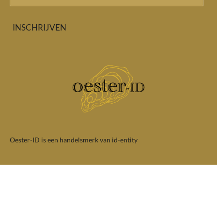
INSCHRIJVEN
Oester-ID is een handelsmerk van id-entity