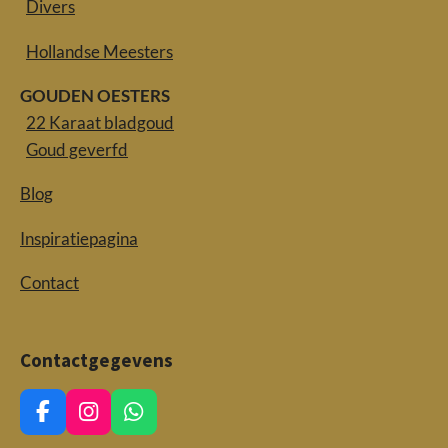
Divers
Hollandse Meesters
GOUDEN OESTERS
22 Karaat bladgoud
Goud geverfd
Blog
Inspiratiepagina
Contact
Contactgegevens
F
I
W
a
n
h