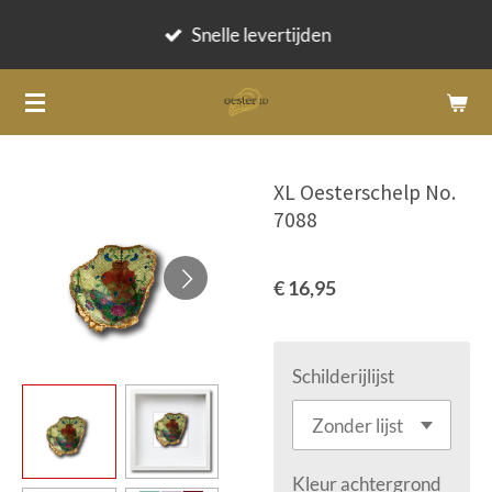
Ga
Snelle levertijden
direct
naar
de
hoofdinhoud
XL Oesterschelp No.
7088
€ 16,95
Schilderijlijst
Kleur achtergrond