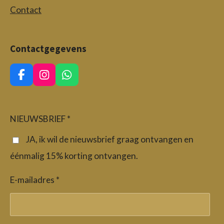
Contact
Contactgegevens
F
I
W
a
n
h
c
s
a
e
t
t
b
a
s
NIEUWSBRIEF *
o
g
A
o
r
p
JA, ik wil de nieuwsbrief graag ontvangen en
k
a
p
éénmalig 15% korting ontvangen.
m
E-mailadres *