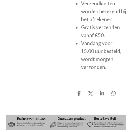
Verzendkosten
worden berekend bij
het afrekenen.
Gratis verzenden
vanaf €50.
Vandaag voor
15.00 uur besteld,
wordt morgen
verzonden.
D
D
S
D
e
e
h
e
l
e
a
l
e
l
r
e
n
e
n