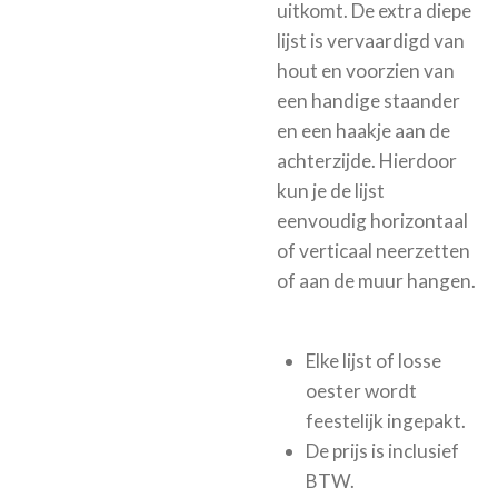
uitkomt.
De extra diepe
lijst is vervaardigd van
hout en voorzien van
een handige staander
en een haakje aan de
achterzijde. Hierdoor
kun je de lijst
eenvoudig horizontaal
of verticaal neerzetten
of aan de muur hangen.
Elke lijst of losse
oester wordt
feestelijk ingepakt.
De prijs is inclusief
BTW.