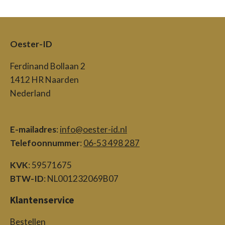
Oester-ID
Ferdinand Bollaan 2
1412 HR Naarden
Nederland
E-mailadres
:
info@oester-id.nl
Telefoonnummer
:
06-53 498 287
KVK
: 59571675
BTW-ID
: NL001232069B07
Klantenservice
Bestellen