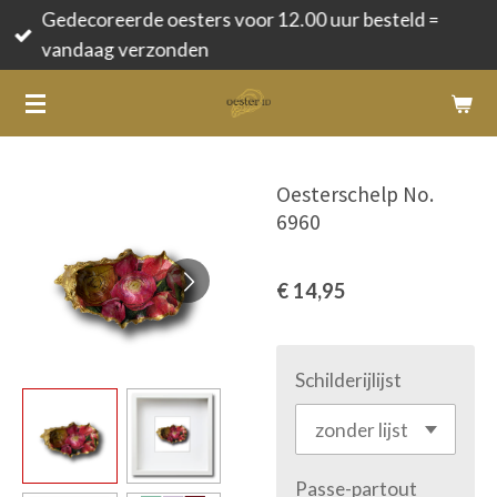
Gedecoreerde oesters voor 12.00 uur besteld =
Ga
vandaag verzonden
direct
naar
de
hoofdinhoud
Oesterschelp No.
6960
€ 14,95
Schilderijlijst
Passe-partout