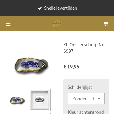
Ga
Snelle levertijden
direct
naar
de
hoofdinhoud
XL Oesterschelp No.
6997
€ 19,95
Schilderijlijst
Kleur achtergrond