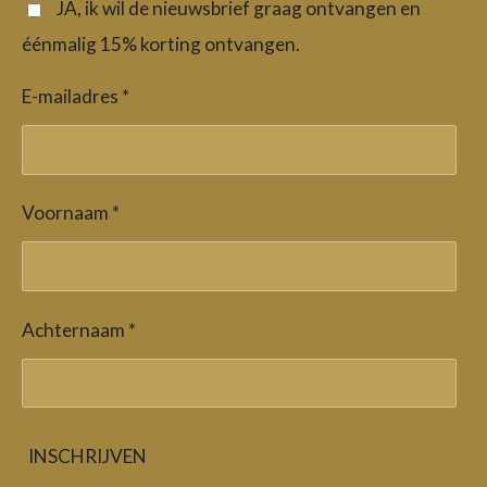
o
r
p
JA, ik wil de nieuwsbrief graag ontvangen en
k
a
p
éénmalig 15% korting ontvangen.
m
E-mailadres *
Voornaam *
Achternaam *
INSCHRIJVEN