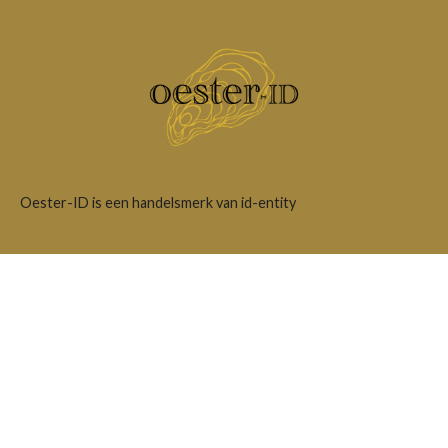
Oester-ID is een handelsmerk van id-entity