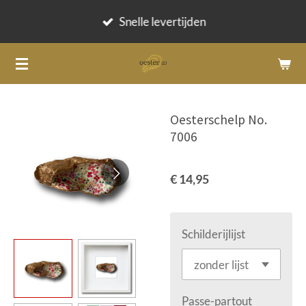
Ga
Snelle levertijden
direct
naar
de
hoofdinhoud
Oesterschelp No.
7006
€ 14,95
Schilderijlijst
Passe-partout