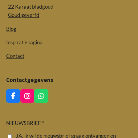
22 Karaat bladgoud
Goud geverfd
Blog
Inspiratiepagina
Contact
Contactgegevens
F
I
W
a
n
h
c
s
a
e
t
t
b
a
s
NIEUWSBRIEF *
o
g
A
o
r
p
JA, ik wil de nieuwsbrief graag ontvangen en