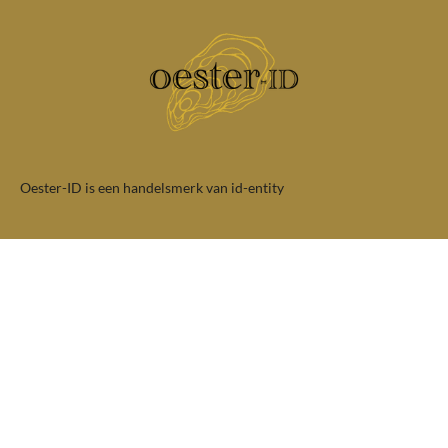
Oester-ID is een handelsmerk van id-entity