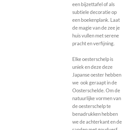
een bijzettafel of als
subtiele decoratie op
een boekenplank. Laat
de magie van de zee je
huis vullen met serene
pracht en verfijning.
Elke oesterschelp is
uniek en deze deze
Japanse oester hebben
we ook geraapt in de
Oosterschelde. Om de
natuurlijke vormen van
de oesterschelp te
benadrukken hebben
we de achterkant en de
randen met goudverf