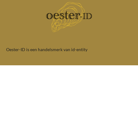
Oester-ID is een handelsmerk van id-entity