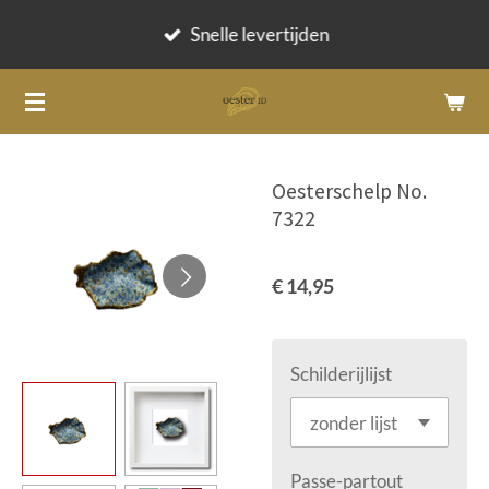
Ga
Snelle levertijden
direct
naar
de
hoofdinhoud
Oesterschelp No.
7322
€ 14,95
Schilderijlijst
Passe-partout