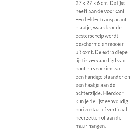
27 x 27 x 6 cm. De lijst
heeft aan de voorkant
een helder transparant
plaatje, waardoor de
oesterschelp wordt
beschermd en mooier
uitkomt.
De extra diepe
lijst is vervaardigd van
hout en voorzien van
een handige staander en
een haakje aan de
achterzijde. Hierdoor
kun je de lijst eenvoudig
horizontaal of verticaal
neerzetten of aan de
muur hangen.