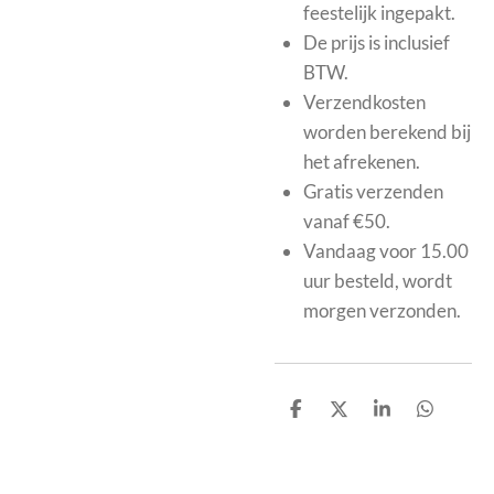
feestelijk ingepakt.
De prijs is inclusief
BTW.
Verzendkosten
worden berekend bij
het afrekenen.
Gratis verzenden
vanaf €50.
Vandaag voor 15.00
uur besteld, wordt
morgen verzonden.
D
D
S
D
e
e
h
e
l
e
a
l
e
l
r
e