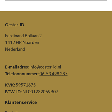
Oester-ID
Ferdinand Bollaan 2
1412 HR Naarden
Nederland
E-mailadres
:
info@oester-id.nl
Telefoonnummer
:
06-53 498 287
KVK
: 59571675
BTW-ID
: NL001232069B07
Klantenservice