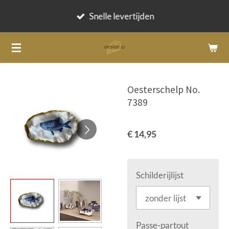
Ga
Snelle levertijden
direct
naar
de
hoofdinhoud
Oesterschelp No.
7389
€ 14,95
Schilderijlijst
Passe-partout