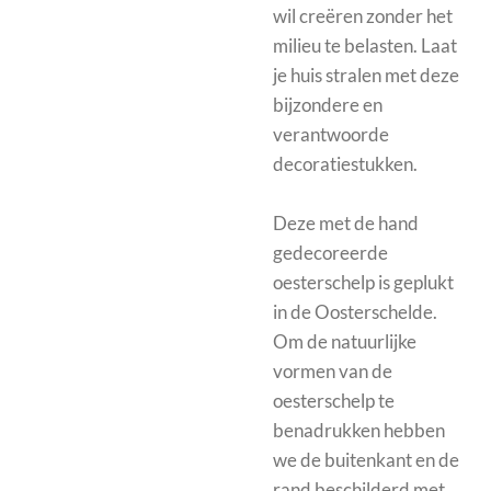
wil creëren zonder het
milieu te belasten. Laat
je huis stralen met deze
bijzondere en
verantwoorde
decoratiestukken.
Deze met de hand
gedecoreerde
oesterschelp is geplukt
in de Oosterschelde.
Om de natuurlijke
vormen van de
oesterschelp te
benadrukken hebben
we de buitenkant en de
rand beschilderd met