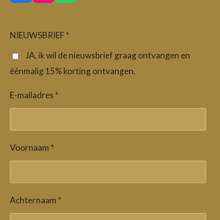
a
n
h
c
s
a
e
t
t
b
a
s
NIEUWSBRIEF *
o
g
A
o
r
p
JA, ik wil de nieuwsbrief graag ontvangen en
k
a
p
éénmalig 15% korting ontvangen.
m
E-mailadres *
Voornaam *
Achternaam *