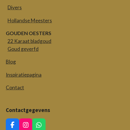
Divers
Hollandse Meesters
GOUDEN OESTERS
22 Karaat bladgoud
Goud geverfd
Blog
Inspiratiepagina
Contact
Contactgegevens
F
I
W