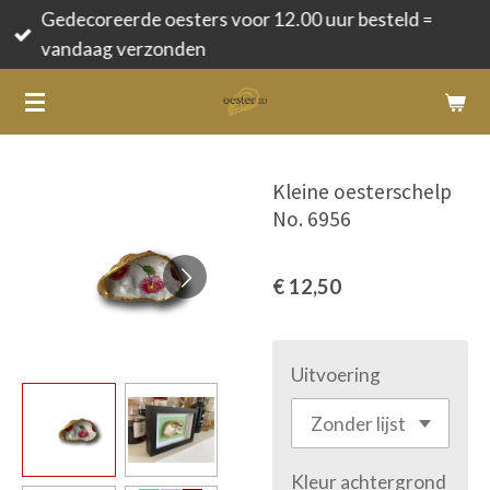
Gedecoreerde oesters voor 12.00 uur besteld =
Ga
vandaag verzonden
direct
naar
de
hoofdinhoud
Kleine oesterschelp
No. 6956
€ 12,50
Uitvoering
Kleur achtergrond