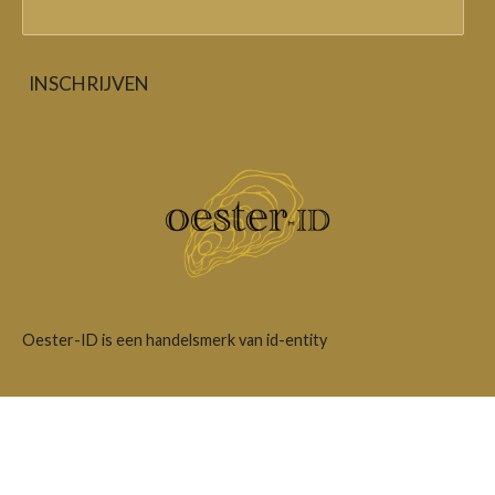
INSCHRIJVEN
Oester-ID is een handelsmerk van id-entity