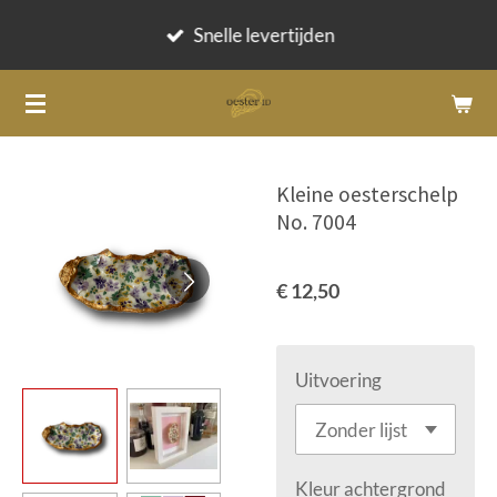
Ga
Snelle levertijden
direct
naar
de
hoofdinhoud
Kleine oesterschelp
No. 7004
€ 12,50
Uitvoering
Kleur achtergrond