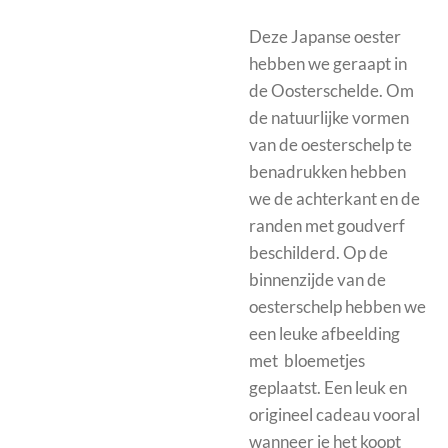
Deze Japanse oester
hebben we geraapt in
de Oosterschelde. Om
de natuurlijke vormen
van de oesterschelp te
benadrukken hebben
we de achterkant en de
randen met goudverf
beschilderd. Op de
binnenzijde van de
oesterschelp hebben we
een leuke afbeelding
met bloemetjes
geplaatst. Een leuk en
origineel cadeau vooral
wanneer je het koopt