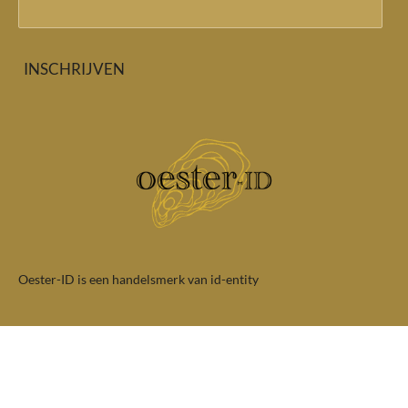
INSCHRIJVEN
Oester-ID is een handelsmerk van id-entity