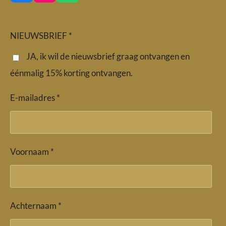
a
n
h
c
s
a
e
t
t
b
a
s
NIEUWSBRIEF *
o
g
A
o
r
p
JA, ik wil de nieuwsbrief graag ontvangen en
k
a
p
éénmalig 15% korting ontvangen.
m
E-mailadres *
Voornaam *
Achternaam *