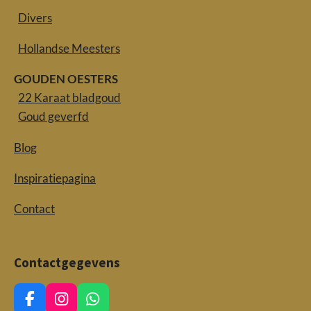
Divers
Hollandse Meesters
GOUDEN OESTERS
22 Karaat bladgoud
Goud geverfd
Blog
Inspiratiepagina
Contact
Contactgegevens
F
I
W