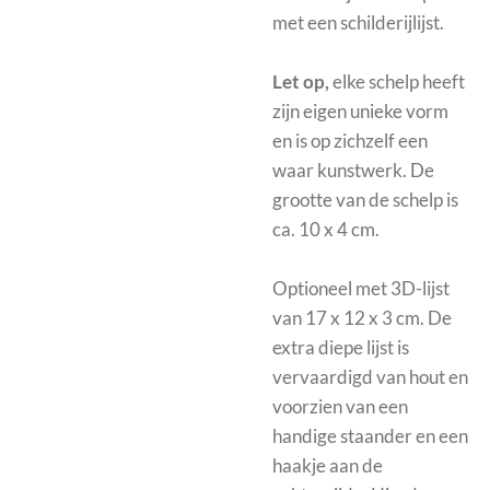
met een schilderijlijst.
Let op,
elke schelp heeft
zijn eigen unieke vorm
en is op zichzelf een
waar kunstwerk. De
grootte van de schelp is
ca. 10 x 4 cm.
Optioneel met
3D-lijst
van 17 x 12 x 3 cm.
De
extra diepe lijst is
vervaardigd van hout en
voorzien van een
handige staander en een
haakje aan de