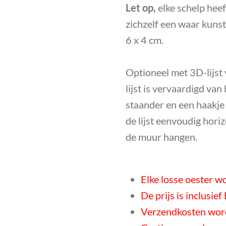
Let op,
elke schelp heef
zichzelf een waar kunst
6 x 4 cm.
Optioneel met
3D-lijst
lijst is vervaardigd va
staander en een haakje 
de lijst eenvoudig horiz
de muur hangen.
Elke losse oester wo
De prijs is inclusie
Verzendkosten word