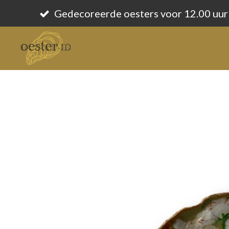
Ga
Gedecoreerde oesters voor 12.00 uur
direct
naar
de
hoofdinhoud