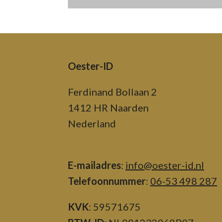
Oester-ID
Ferdinand Bollaan 2
1412 HR Naarden
Nederland
E-mailadres
:
info@oester-id.nl
Telefoonnummer
:
06-53 498 287
KVK
: 59571675