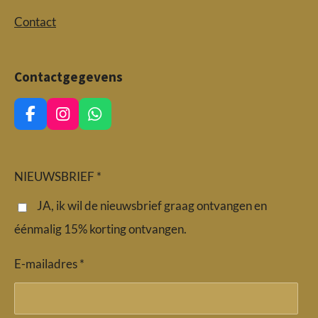
Contact
Contactgegevens
F
I
W
a
n
h
c
s
a
e
t
t
b
a
s
NIEUWSBRIEF *
o
g
A
o
r
p
JA, ik wil de nieuwsbrief graag ontvangen en
k
a
p
éénmalig 15% korting ontvangen.
m
E-mailadres *