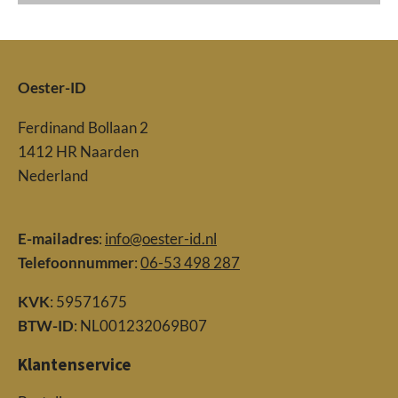
Oester-ID
Ferdinand Bollaan 2
1412 HR Naarden
Nederland
E-mailadres
:
info@oester-id.nl
Telefoonnummer
:
06-53 498 287
KVK
: 59571675
BTW-ID
: NL001232069B07
Klantenservice