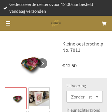
Gedecoreerde oesters voor 12.00 uur besteld =
Ga
vandaag verzonden
direct
naar
de
hoofdinhoud
Kleine oesterschelp
No. 7011
€ 12,50
Uitvoering
Kleur achtergrond