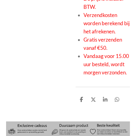
BTW.
Verzendkosten
worden berekend bij
het afrekenen.
Gratis verzenden
vanaf €50.
Vandaag voor 15.00
uur besteld, wordt
morgen verzonden.
D
D
S
D
e
e
h
e
l
e
a
l
e
l
r
e
n
e
n