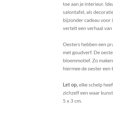
toe aan je interieur. Id
salontafel, als decorati
bijzonder cadeau voor ie
vertelt een verhaal va
Oesters hebben een pra
met goudverf. De oeste
bloemmotief. Zo maken
hiermee de oester een 
Let op,
elke schelp heef
zichzelf een waar kunst
5 x 3 cm.