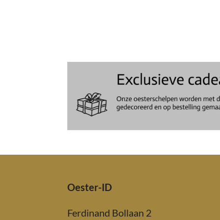
Oester-ID
Ferdinand Bollaan 2