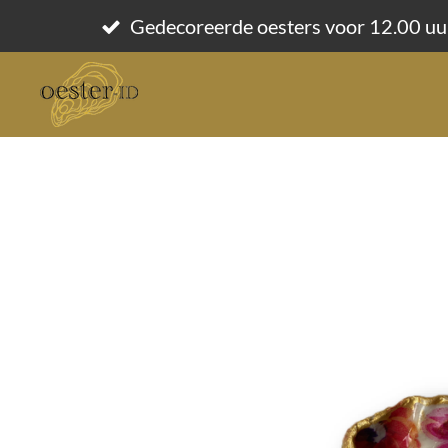
Ga
Gedecoreerde oesters voor 12.00 uu
direct
naar
de
hoofdinhoud