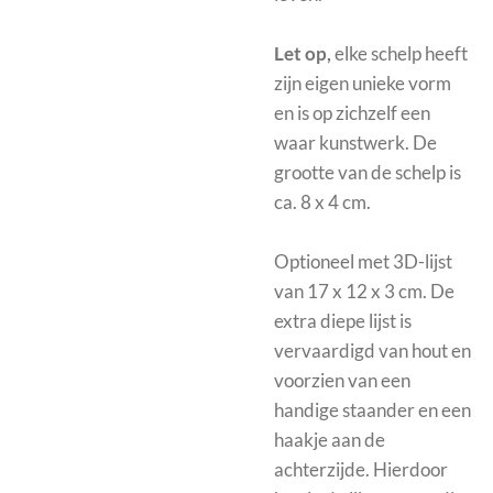
Let op,
elke schelp heeft
zijn eigen unieke vorm
en is op zichzelf een
waar kunstwerk. De
grootte van de schelp is
ca. 8 x 4 cm.
Optioneel met
3D-lijst
van 17 x 12 x 3 cm.
De
extra diepe lijst is
vervaardigd van hout en
voorzien van een
handige staander en een
haakje aan de
achterzijde. Hierdoor