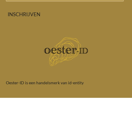
INSCHRIJVEN
Oester-ID is een handelsmerk van id-entity