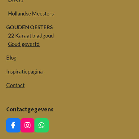
Hollandse Meesters
GOUDEN OESTERS
22 Karaat bladgoud
Goud geverfd
Blog
Inspiratiepagina
Contact
Contactgegevens
F
I
W
a
n
h