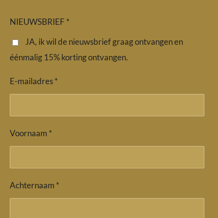
c
s
a
e
t
t
b
a
s
NIEUWSBRIEF *
o
g
A
o
r
p
JA, ik wil de nieuwsbrief graag ontvangen en
k
a
p
éénmalig 15% korting ontvangen.
m
E-mailadres *
Voornaam *
Achternaam *