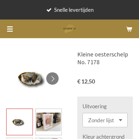
Ga
Snelle levertijden
direct
naar
de
hoofdinhoud
Kleine oesterschelp
No. 7178
€ 12,50
Uitvoering
Kleur achtergrond