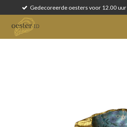
Ga
Gedecoreerde oesters voor 12.00 uur
direct
naar
de
hoofdinhoud