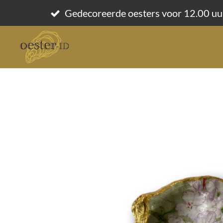
Ga
Gedecoreerde oesters voor 12.00 uu
direct
naar
de
hoofdinhoud