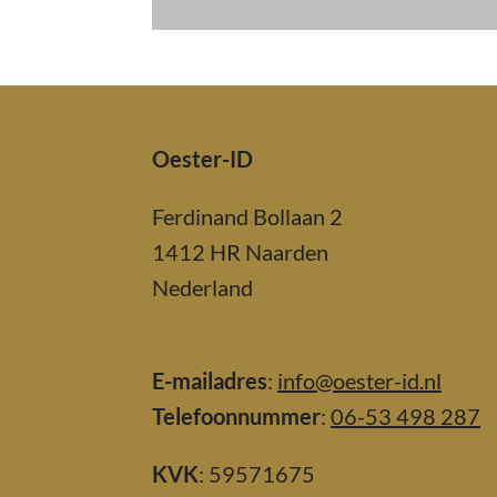
Oester-ID
Ferdinand Bollaan 2
1412 HR Naarden
Nederland
E-mailadres
:
info@oester-id.nl
Telefoonnummer
:
06-53 498 287
KVK
: 59571675