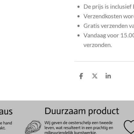
De prijs is inclusie
Verzendkosten word
Gratis verzenden v
Vandaag voor 15.00
verzonden.
D
D
S
e
e
h
l
e
a
e
l
r
n
e