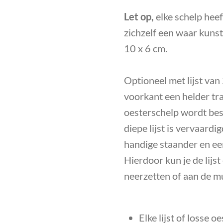
Let op,
elke schelp heef
zichzelf een waar kunst
10 x 6 cm.
Optioneel met
lijst van
voorkant een helder tr
oesterschelp wordt be
diepe lijst is vervaard
handige staander en een
Hierdoor kun je de lijst
neerzetten of aan de m
Elke lijst of losse o