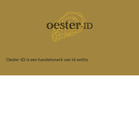
Oester-ID is een handelsmerk van id-entity