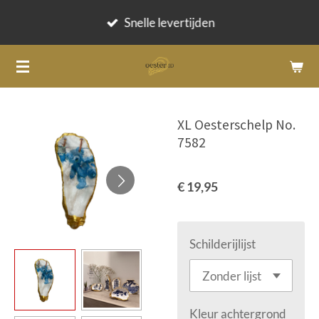
Ga
Snelle levertijden
direct
naar
de
hoofdinhoud
XL Oesterschelp No.
7582
€ 19,95
Schilderijlijst
Kleur achtergrond