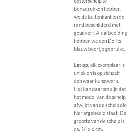
oesterschelp te
benadrukken hebben
we de buitenkant en de
rand beschilderd met
goudverf. Als afbeelding
hebben we een Delfts
blauw beertje gebruikt.
Let op,
elk exemplaar is
uniek en is op zichzelf
een waar kunstwerk.
Het kan daarom zijn dat
het model van de schelp
afwijkt van de schelp die
hier afgebeeld staat. De
grootte van de schelp is
ca. 14 x 6 cm.