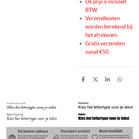
De prijs is inclusief
BTW.
Verzendkosten
worden berekend bij
het afrekenen.
Gratis verzenden
vanaf €50.
D
D
S
D
e
e
h
e
l
e
a
l
e
l
r
e
n
e
n