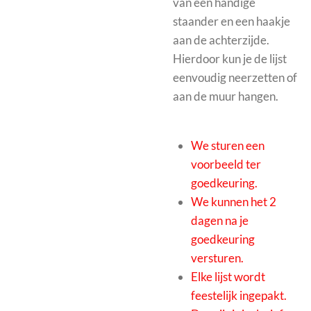
van een handige
staander en een haakje
aan de achterzijde.
Hierdoor kun je de lijst
eenvoudig neerzetten of
aan de muur hangen.
We sturen een
voorbeeld ter
goedkeuring.
We kunnen het 2
dagen na je
goedkeuring
versturen.
Elke lijst wordt
feestelijk ingepakt.