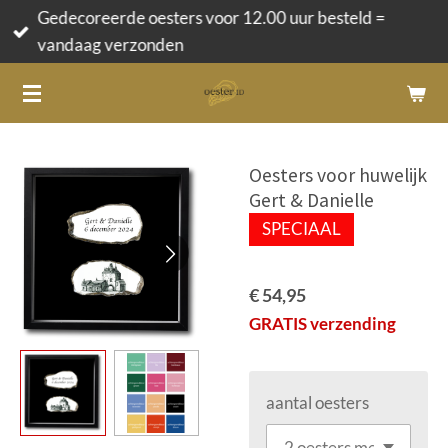
Gedecoreerde oesters voor 12.00 uur besteld =
Ga
vandaag verzonden
direct
naar
de
hoofdinhoud
Oesters voor huwelijk
Gert & Danielle
SPECIAAL
€ 54,95
GRATIS verzending
aantal oesters