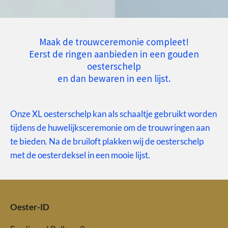
Maak de trouwceremonie compleet!
Eerst de ringen aanbieden in een gouden
oesterschelp
en dan bewaren in een lijst.
Onze XL oesterschelp kan als schaaltje gebruikt worden
tijdens de huwelijksceremonie om de trouwringen aan
te bieden. Na de bruiloft plakken wij de oesterschelp
met de oesterdeksel in een mooie lijst.
Oester-ID