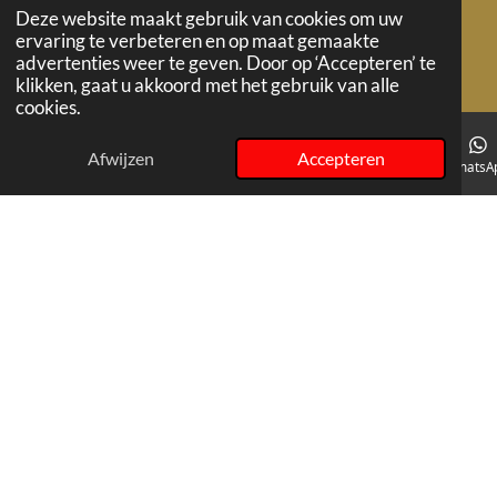
Deze website maakt gebruik van cookies om uw
ervaring te verbeteren en op maat gemaakte
© 2024 - 2026 oester-id
advertenties weer te geven. Door op ‘Accepteren’ te
klikken, gaat u akkoord met het gebruik van alle
cookies.
Navigatie
Afwijzen
Accepteren
E-mailadres
Telefoonnummer
Instagram
WhatsA
Home
GEPERSONALISEERD
Bedrijfsoesters
GEDECOREERD
Delftsblauw
Bloemen
Fruit