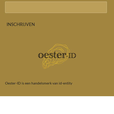
INSCHRIJVEN
Oester-ID is een handelsmerk van id-entity