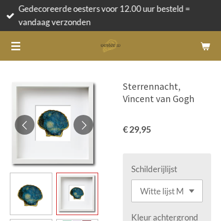
Gedecoreerde oesters voor 12.00 uur besteld =
Ga
vandaag verzonden
direct
naar
de
hoofdinhoud
Sterrennacht,
Vincent van Gogh
€ 29,95
Schilderijlijst
Kleur achtergrond