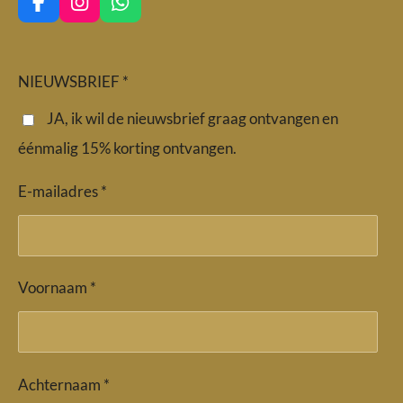
F
I
W
a
n
h
c
s
a
e
t
t
b
a
s
NIEUWSBRIEF *
o
g
A
o
r
p
JA, ik wil de nieuwsbrief graag ontvangen en
k
a
p
éénmalig 15% korting ontvangen.
m
E-mailadres *
Voornaam *
Achternaam *