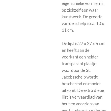
eigen unieke vorm en is
op zichzelf een waar
kunstwerk. De grootte
van de schelp is ca. 10 x
11 cm.
De
lijst is 27 x 27 x 6 cm.
en heeft aan de
voorkant een helder
transparant plaatje,
waardoor de St.
Jacobsschelp wordt
beschermd en mooier
uitkomt.
De extra diepe
lijst is vervaardigd van
hout en voorzien van
een handige staander en