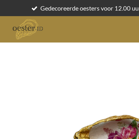
Ga
Gedecoreerde oesters voor 12.00 uu
direct
naar
de
hoofdinhoud