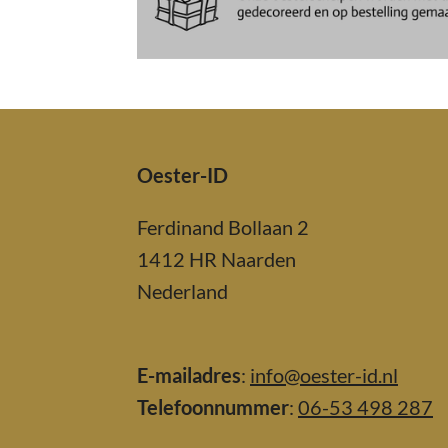
Oester-ID
Ferdinand Bollaan 2
1412 HR Naarden
Nederland
E-mailadres
:
info@oester-id.nl
Telefoonnummer
:
06-53 498 287