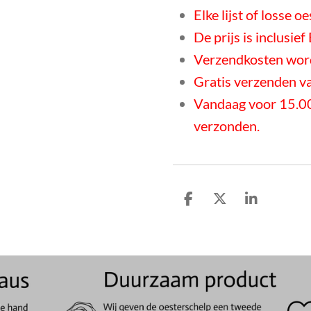
Elke lijst of losse o
De prijs is inclusie
Verzendkosten word
Gratis verzenden v
Vandaag voor 15.00
verzonden.
D
D
S
e
e
h
l
e
a
e
l
r
n
e