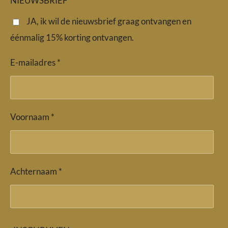
NIEUWSBRIEF *
o
g
A
o
r
p
JA, ik wil de nieuwsbrief graag ontvangen en
k
a
p
éénmalig 15% korting ontvangen.
m
E-mailadres *
Voornaam *
Achternaam *