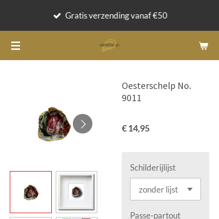
Ga
Gratis verzending vanaf €50
direct
naar
de
hoofdinhoud
Oesterschelp No.
9011
€ 14,95
Schilderijlijst
Passe-partout