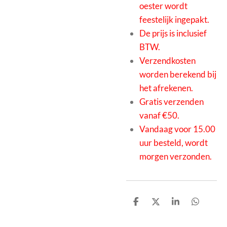
oester wordt
feestelijk ingepakt.
De prijs is inclusief
BTW.
Verzendkosten
worden berekend bij
het afrekenen.
Gratis verzenden
vanaf €50.
Vandaag voor 15.00
uur besteld, wordt
morgen verzonden.
D
D
S
D
e
e
h
e
l
e
a
l