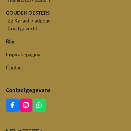
GOUDEN OESTERS
22 Karaat bladgoud
Goud geverfd
Blog
Inspiratiepagina
Contact
Contactgegevens
F
I
W
a
n
h
c
s
a
e
t
t
b
a
s