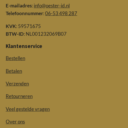
r
E-mailadres
:
info@oester-id.nl
e
Telefoonnummer
:
06-53 498 287
e
KVK
: 59571675
n
BTW-ID
: NL001232069B07
Klantenservice
Bestellen
Betalen
Verzenden
Retourneren
Veel gestelde vragen
Over ons