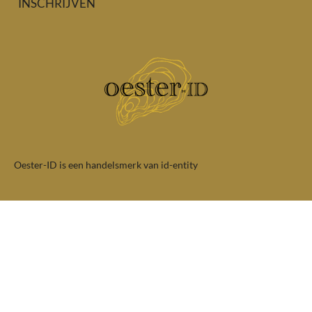
INSCHRIJVEN
Oester-ID is een handelsmerk van id-entity