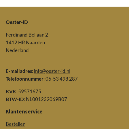
Oester-ID
Ferdinand Bollaan 2
1412 HR Naarden
Nederland
E-mailadres
:
info@oester-id.nl
Telefoonnummer
:
06-53 498 287
KVK
: 59571675
BTW-ID
: NL001232069B07
Klantenservice
Bestellen