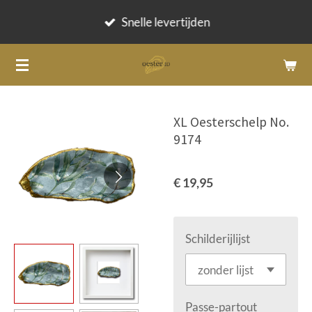
Ga
Snelle levertijden
direct
naar
de
hoofdinhoud
XL Oesterschelp No.
9174
€ 19,95
Schilderijlijst
Passe-partout