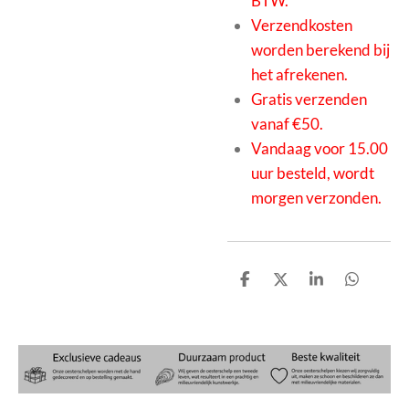
BTW.
Verzendkosten
worden berekend bij
het afrekenen.
Gratis verzenden
vanaf €50.
Vandaag voor 15.00
uur besteld, wordt
morgen verzonden.
D
D
S
D
e
e
h
e
l
e
a
l
e
l
r
e
n
e
n