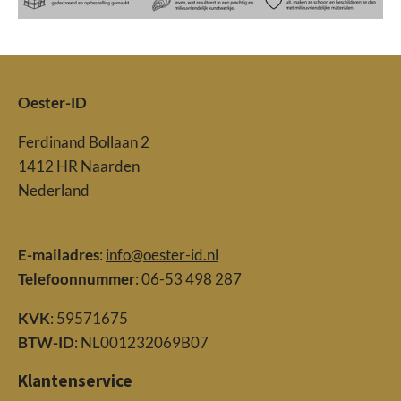
Oester-ID
Ferdinand Bollaan 2
1412 HR Naarden
Nederland
E-mailadres
:
info@oester-id.nl
Telefoonnummer
:
06-53 498 287
KVK
: 59571675
BTW-ID
: NL001232069B07
Klantenservice