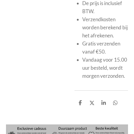
De prijs is inclusief
BTW.
Verzendkosten
worden berekend bij
het afrekenen.
Gratis verzenden
vanaf €50.
Vandaag voor 15.00
uur besteld, wordt
morgen verzonden.
D
D
S
D
e
e
h
e
l
e
a
l
e
l
r
e
n
e
n