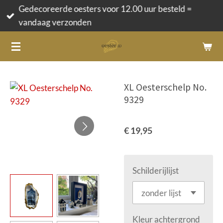
Gedecoreerde oesters voor 12.00 uur besteld =
Ga
vandaag verzonden
direct
naar
de
hoofdinhoud
XL Oesterschelp No.
9329
€ 19,95
Schilderijlijst
Kleur achtergrond