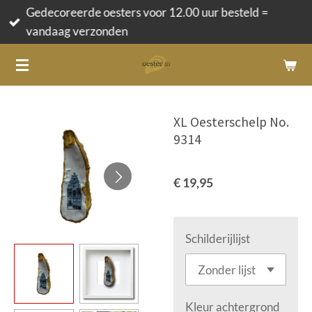
Gedecoreerde oesters voor 12.00 uur besteld =
Ga
vandaag verzonden
direct
naar
de
hoofdinhoud
XL Oesterschelp No.
9314
€ 19,95
Schilderijlijst
Kleur achtergrond