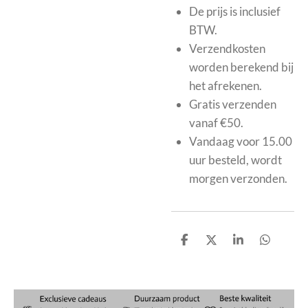
De prijs is inclusief
BTW.
Verzendkosten
worden berekend bij
het afrekenen.
Gratis verzenden
vanaf €50.
Vandaag voor 15.00
uur besteld, wordt
morgen verzonden.
D
D
S
D
e
e
h
e
l
e
a
l
e
l
r
e
n
e
n