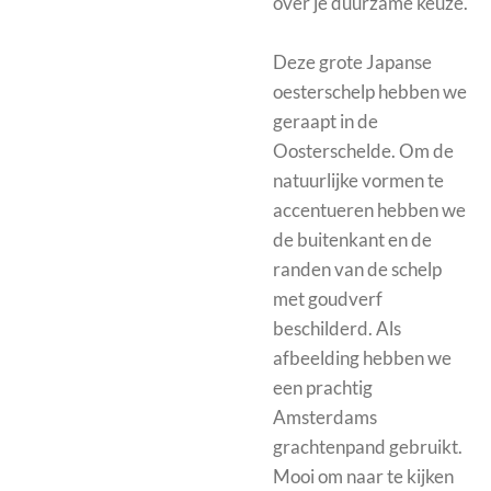
over je duurzame keuze.
Deze grote Japanse
oesterschelp hebben we
geraapt in de
Oosterschelde. Om de
natuurlijke vormen te
accentueren hebben we
de buitenkant en de
randen van de schelp
met goudverf
beschilderd. Als
afbeelding hebben we
een prachtig
Amsterdams
grachtenpand gebruikt.
Mooi om naar te kijken