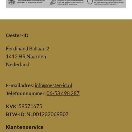
Oester-ID
Ferdinand Bollaan 2
1412 HR Naarden
Nederland
E-mailadres
:
info@oester-id.nl
Telefoonnummer
:
06-53 498 287
KVK
: 59571675
BTW-ID
: NL001232069B07
Klantenservice