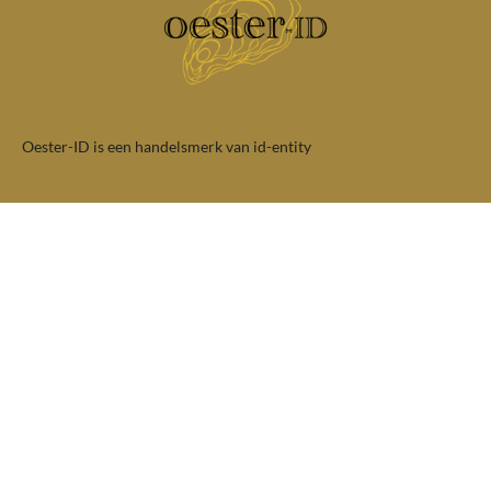
Oester-ID is een handelsmerk van id-entity