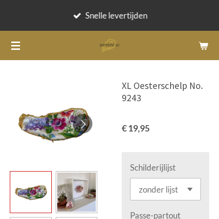
Ga
Snelle levertijden
direct
naar
de
hoofdinhoud
XL Oesterschelp No.
9243
€ 19,95
Schilderijlijst
Passe-partout