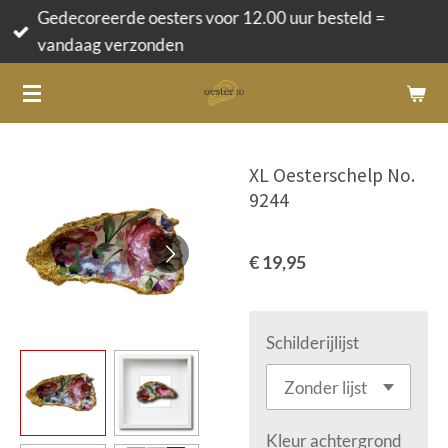
Gedecoreerde oesters voor 12.00 uur besteld =
Ga
vandaag verzonden
direct
naar
de
hoofdinhoud
XL Oesterschelp No.
9244
€ 19,95
Schilderijlijst
Kleur achtergrond