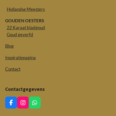
Hollandse Meesters
GOUDEN OESTERS
22 Karaat bladgoud
Goud geverfd
Blog
Inspiratiepagina
Contact
Contactgegevens
F
I
W
a
n
h
c
s
a