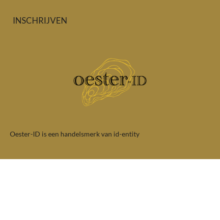
INSCHRIJVEN
Oester-ID is een handelsmerk van id-entity