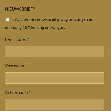
e
t
t
b
a
s
NIEUWSBRIEF *
o
g
A
o
r
p
JA, ik wil de nieuwsbrief graag ontvangen en
k
a
p
éénmalig 15% korting ontvangen.
m
E-mailadres *
Voornaam *
Achternaam *