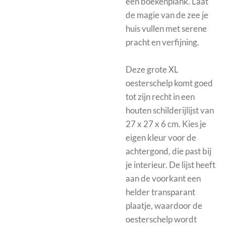
een boekenplank. Laat
de magie van de zee je
huis vullen met serene
pracht en verfijning.
Deze grote XL
oesterschelp komt goed
tot zijn recht in een
houten schilderijlijst
van
27 x 27 x 6 cm. Kies je
eigen kleur voor de
achtergond, die past bij
je interieur. De lijst heeft
aan de voorkant een
helder transparant
plaatje, waardoor de
oesterschelp wordt