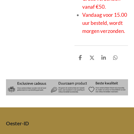
vanaf €50.
Vandaag voor 15.00
uur besteld, wordt
morgen verzonden.
D
D
S
D
e
e
h
e
l
e
a
l
e
l
r
e
n
e
n
Oester-ID