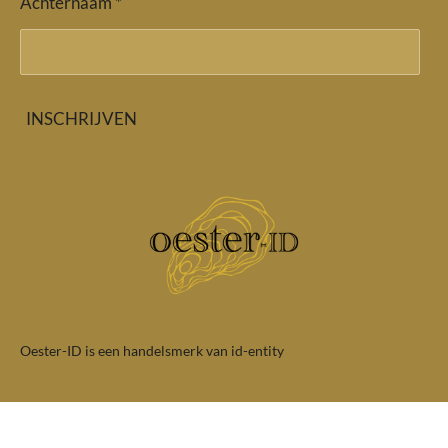
Achternaam *
INSCHRIJVEN
Oester-ID is een handelsmerk van id-entity