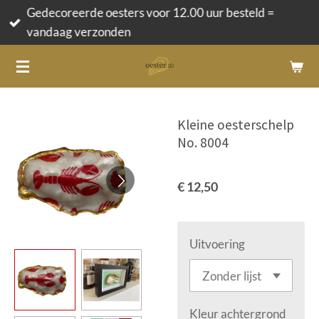
Gedecoreerde oesters voor 12.00 uur besteld =
Ga
vandaag verzonden
direct
naar
de
hoofdinhoud
Kleine oesterschelp
No. 8004
€ 12,50
Uitvoering
Kleur achtergrond