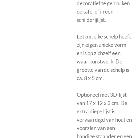
decoratief te gebruiken
op tafel of in een
schilderijlijst.
Let op,
elke schelp heeft
zijn eigen unieke vorm
en is op zichzelf een
waar kunstwerk. De
grootte van de schelp is
ca. 8 x 5 cm.
Optioneel met
3D-lijst
van 17 x 12 x 3 cm.
De
extra diepe lijst is
vervaardigd van hout en
voorzien van een
handige staander en een