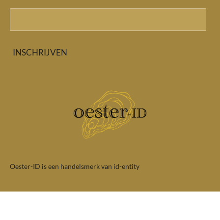
INSCHRIJVEN
Oester-ID is een handelsmerk van id-entity