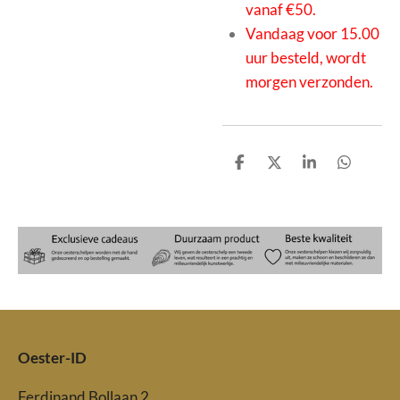
vanaf €50.
Vandaag voor 15.00
uur besteld, wordt
morgen verzonden.
D
D
S
D
e
e
h
e
l
e
a
l
e
l
r
e
n
e
n
Oester-ID
Ferdinand Bollaan 2