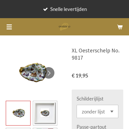
Ga
Snelle levertijden
direct
naar
de
hoofdinhoud
XL Oesterschelp No.
9817
€ 19,95
Schilderijlijst
Passe-partout