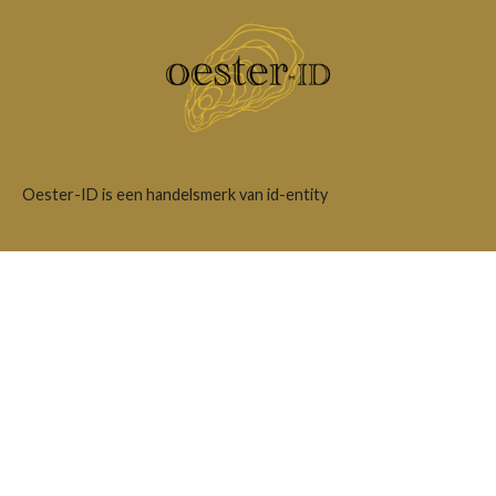
Oester-ID is een handelsmerk van id-entity