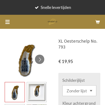
Ga
Snelle levertijden
direct
naar
de
hoofdinhoud
XL Oesterschelp No.
793
€ 19,95
Schilderijlijst
Kleur achtergrond