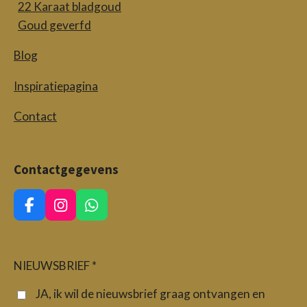
22 Karaat bladgoud
Goud geverfd
Blog
Inspiratiepagina
Contact
Contactgegevens
F
I
W
a
n
h
c
s
a
e
t
t
b
a
s
NIEUWSBRIEF *
o
g
A
o
r
p
JA, ik wil de nieuwsbrief graag ontvangen en
k
a
p