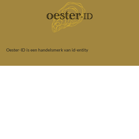
Oester-ID is een handelsmerk van id-entity