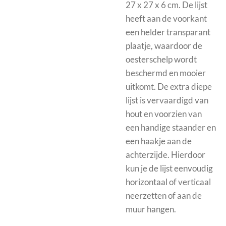
27 x 27 x 6 cm. De lijst
heeft aan de voorkant
een helder transparant
plaatje, waardoor de
oesterschelp wordt
beschermd en mooier
uitkomt.
De extra diepe
lijst is vervaardigd van
hout en voorzien van
een handige staander en
een haakje aan de
achterzijde. Hierdoor
kun je de lijst eenvoudig
horizontaal of verticaal
neerzetten of aan de
muur hangen.