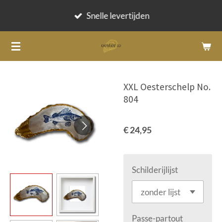
Ga
Snelle levertijden
direct
naar
de
hoofdinhoud
XXL Oesterschelp No.
804
€ 24,95
Schilderijlijst
Passe-partout