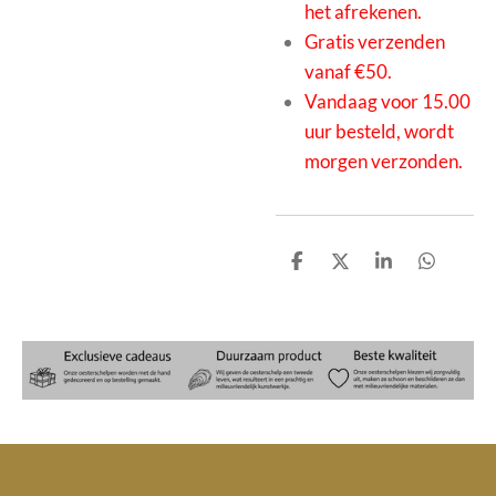
het afrekenen.
Gratis verzenden
vanaf €50.
Vandaag voor 15.00
uur besteld, wordt
morgen verzonden.
D
D
S
D
e
e
h
e
l
e
a
l
e
l
r
e
n
e
n