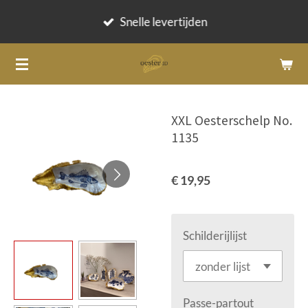
Ga
Snelle levertijden
direct
naar
de
hoofdinhoud
XXL Oesterschelp No.
1135
€ 19,95
Schilderijlijst
Passe-partout