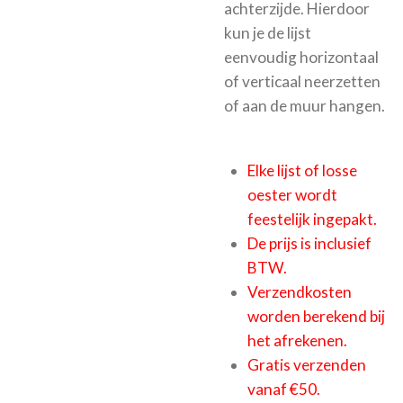
achterzijde. Hierdoor
kun je de lijst
eenvoudig horizontaal
of verticaal neerzetten
of aan de muur hangen.
Elke lijst of losse
oester wordt
feestelijk ingepakt.
De prijs is inclusief
BTW.
Verzendkosten
worden berekend bij
het afrekenen.
Gratis verzenden
vanaf €50.