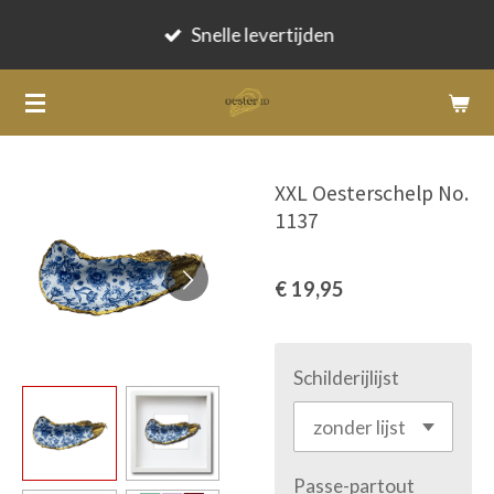
Ga
Snelle levertijden
direct
naar
de
hoofdinhoud
XXL Oesterschelp No.
1137
€ 19,95
Schilderijlijst
Passe-partout