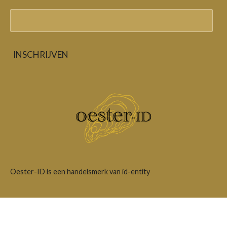
INSCHRIJVEN
Oester-ID is een handelsmerk van id-entity