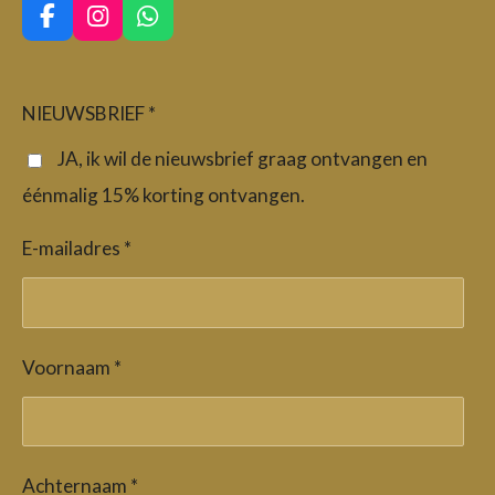
F
I
W
a
n
h
c
s
a
e
t
t
b
a
s
NIEUWSBRIEF *
o
g
A
o
r
p
JA, ik wil de nieuwsbrief graag ontvangen en
k
a
p
éénmalig 15% korting ontvangen.
m
E-mailadres *
Voornaam *
Achternaam *