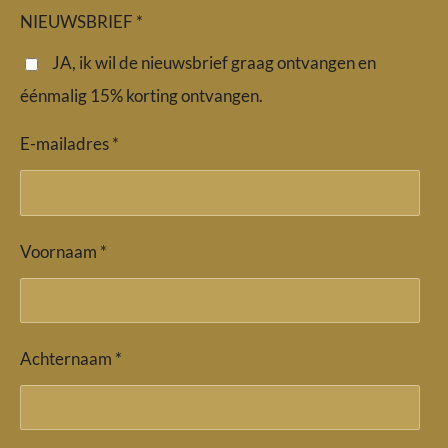
e
t
t
b
a
s
NIEUWSBRIEF *
o
g
A
o
r
p
JA, ik wil de nieuwsbrief graag ontvangen en
k
a
p
éénmalig 15% korting ontvangen.
m
E-mailadres *
Voornaam *
Achternaam *