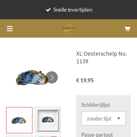
Ga
Snelle levertijden
direct
naar
de
hoofdinhoud
XL Oesterschelp No.
1139
€ 19,95
Schilderijlijst
Passe-partout