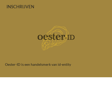
INSCHRIJVEN
Oester-ID is een handelsmerk van id-entity