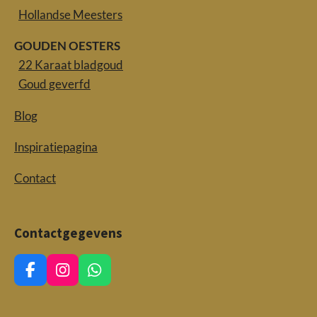
Hollandse Meesters
GOUDEN OESTERS
22 Karaat bladgoud
Goud geverfd
Blog
Inspiratiepagina
Contact
Contactgegevens
F
I
W
a
n
h
c
s
a