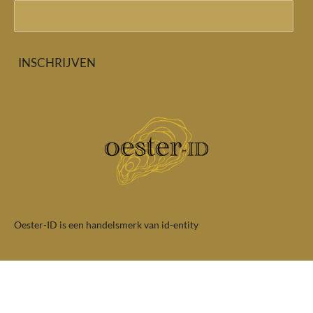
INSCHRIJVEN
Oester-ID is een handelsmerk van id-entity