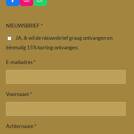
F
I
W
a
n
h
c
s
a
e
t
t
b
a
s
NIEUWSBRIEF *
o
g
A
o
r
p
JA, ik wil de nieuwsbrief graag ontvangen en
k
a
p
éénmalig 15% korting ontvangen.
m
E-mailadres *
Voornaam *
Achternaam *