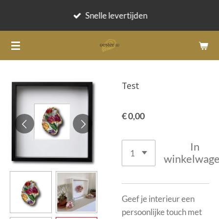
Ga
Snelle levertijden
direct
naar
de
hoofdinhoud
Test
€ 0,00
In
winkelwag
Geef je interieur een
persoonlijke touch met