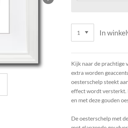
In winke
Kijk naar de prachtige 
extra worden geaccent
oesterschelp steekt aa
effect wordt versterkt.
en met deze gouden oest
De oesterschelp met de
met glanzende goudverf.