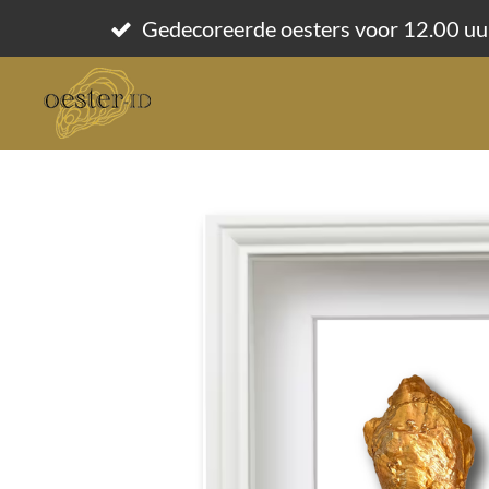
Ga
Gedecoreerde oesters voor 12.00 uu
direct
naar
de
hoofdinhoud