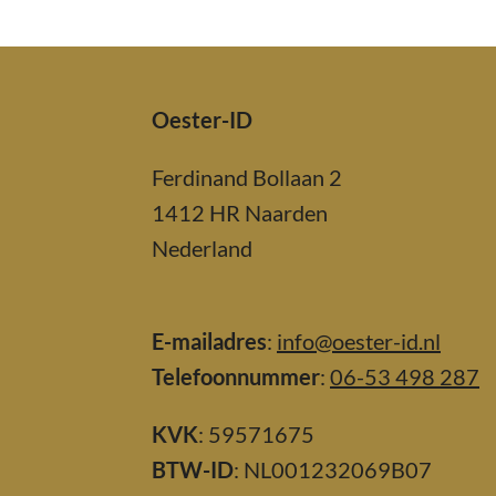
Oester-ID
Ferdinand Bollaan 2
1412 HR Naarden
Nederland
E-mailadres
:
info@oester-id.nl
Telefoonnummer
:
06-53 498 287
KVK
: 59571675
BTW-ID
: NL001232069B07