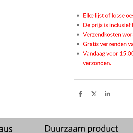
Elke lijst of losse o
De prijs is inclusie
Verzendkosten word
Gratis verzenden v
Vandaag voor 15.00
verzonden.
D
D
S
e
e
h
l
e
a
e
l
r
n
e