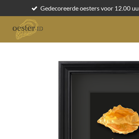
Ga
Gedecoreerde oesters voor 12.00 uu
direct
naar
de
hoofdinhoud