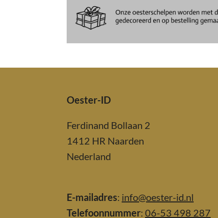
Oester-ID
Ferdinand Bollaan 2
1412 HR Naarden
Nederland
E-mailadres
:
info@oester-id.nl
Telefoonnummer
:
06-53 498 287