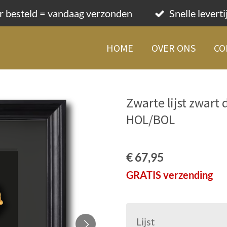
r besteld = vandaag verzonden
Snelle levert
HOME
OVER ONS
CO
Zwarte lijst zwart
HOL/BOL
€ 67,95
GRATIS verzending
Lijst